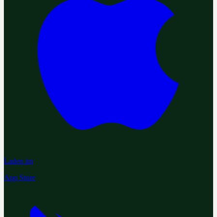
Laden im
App Store