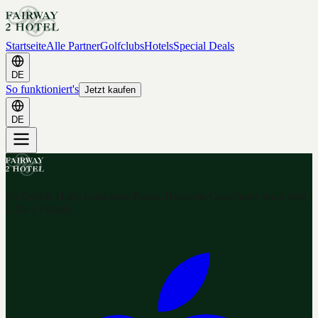
Startseite
Alle Partner
Golfclubs
Hotels
Special Deals
DE
So funktioniert's
Jetzt kaufen
DE
Ihr Golf & Hotel Gutschein-Portal. Hunderte Gutscheine nach dem
2-for-1 Prinzip.