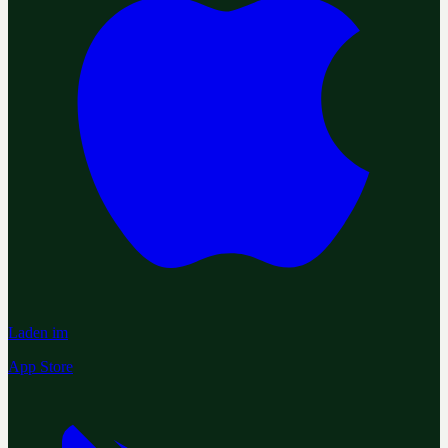
Laden im
App Store