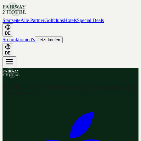
Startseite
Alle Partner
Golfclubs
Hotels
Special Deals
DE
So funktioniert's
Jetzt kaufen
DE
Ihr Golf & Hotel Gutschein-Portal. Hunderte Gutscheine nach dem
2-for-1 Prinzip.