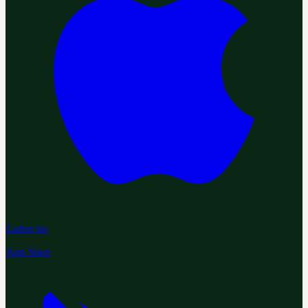
Laden im
App Store