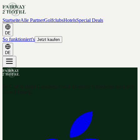
Startseite
Alle Partner
Golfclubs
Hotels
Special Deals
DE
So funktioniert's
Jetzt kaufen
DE
Ihr Golf & Hotel Gutschein-Portal. Hunderte Gutscheine nach dem
2-for-1 Prinzip.