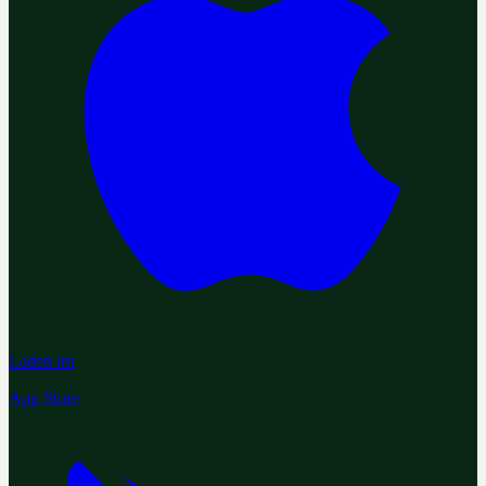
Laden im
App Store