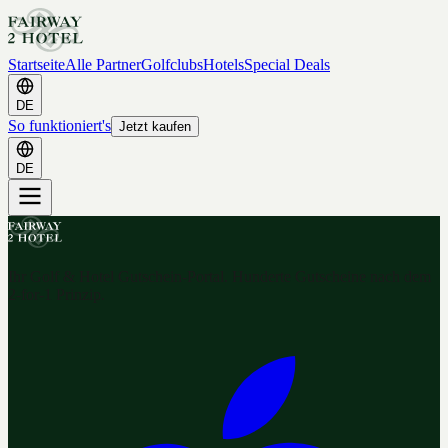
Startseite
Alle Partner
Golfclubs
Hotels
Special Deals
DE
So funktioniert's
Jetzt kaufen
DE
Ihr Golf & Hotel Gutschein-Portal. Hunderte Gutscheine nach dem
2-for-1 Prinzip.