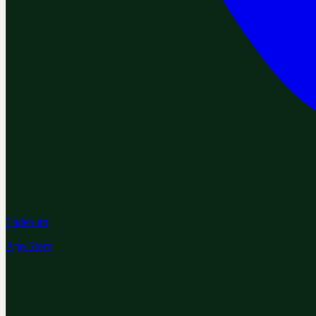
Laden im
App Store