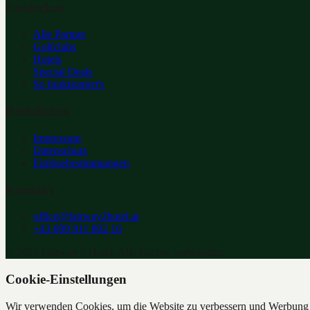
Entdecken
Alle Partner
Golfclubs
Hotels
Special Deals
So funktioniert's
Rechtliches
Impressum
Datenschutz
Einlösebestimmungen
Kontakt
office@fairway2hotel.at
+43 699 811 802 16
©
2026
Fairway 2 Hotel. Alle Rechte vorbehalten.
Cookie-Einstellungen
Wir verwenden Cookies, um die Website zu verbessern und Werbung z