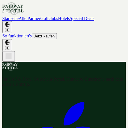
Startseite
Alle Partner
Golfclubs
Hotels
Special Deals
DE
So funktioniert's
Jetzt kaufen
DE
Ihr Golf & Hotel Gutschein-Portal. Hunderte Gutscheine nach dem
2-for-1 Prinzip.