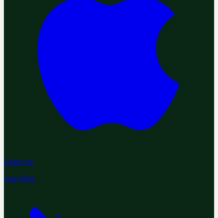
Laden im
App Store