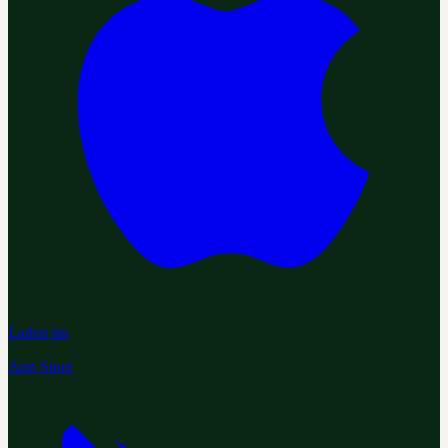
Laden im
App Store