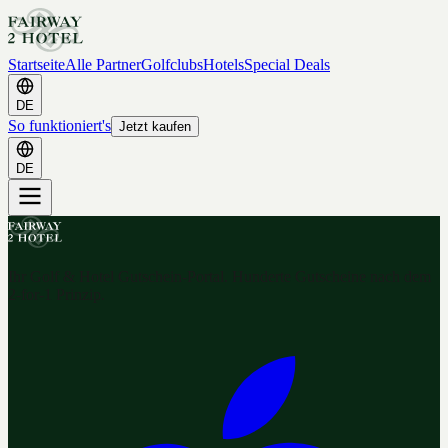
Startseite
Alle Partner
Golfclubs
Hotels
Special Deals
DE
So funktioniert's
Jetzt kaufen
DE
Ihr Golf & Hotel Gutschein-Portal. Hunderte Gutscheine nach dem
2-for-1 Prinzip.