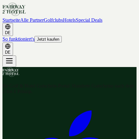
Startseite
Alle Partner
Golfclubs
Hotels
Special Deals
DE
So funktioniert's
Jetzt kaufen
DE
Ihr Golf & Hotel Gutschein-Portal. Hunderte Gutscheine nach dem
2-for-1 Prinzip.