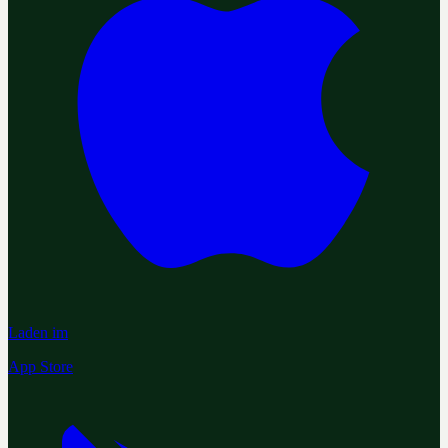
Laden im
App Store