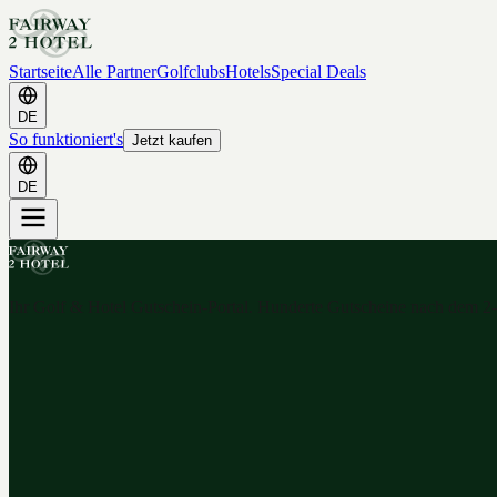
Startseite
Alle Partner
Golfclubs
Hotels
Special Deals
DE
So funktioniert's
Jetzt kaufen
DE
Ihr Golf & Hotel Gutschein-Portal. Hunderte Gutscheine nach dem 2-f