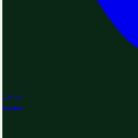
Laden im
App Store