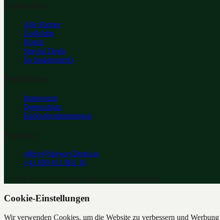
Entdecken
Alle Partner
Golfclubs
Hotels
Special Deals
So funktioniert's
Rechtliches
Impressum
Datenschutz
Einlösebestimmungen
Kontakt
office@fairway2hotel.at
+43 699 811 802 16
©
2026
Fairway 2 Hotel. Alle Rechte vorbehalten.
Cookie-Einstellungen
Wir verwenden Cookies, um die Website zu verbessern und Werbung z