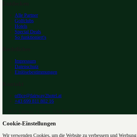
Entdecken
Alle Partner
Golfclubs
Hotels
Special Deals
So funktioniert's
Rechtliches
Impressum
Datenschutz
Einlösebestimmungen
Kontakt
office@fairway2hotel.at
+43 699 811 802 16
©
2026
Fairway 2 Hotel. Alle Rechte vorbehalten.
Cookie-Einstellungen
Wir verwenden Cookies, um die Website zu verbessern und Werbung z