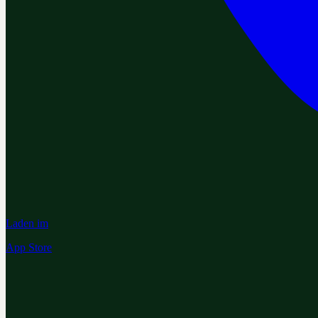
Laden im
App Store