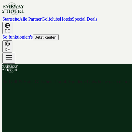
Startseite
Alle Partner
Golfclubs
Hotels
Special Deals
DE
So funktioniert's
Jetzt kaufen
DE
Ihr Golf & Hotel Gutschein-Portal. Hunderte Gutscheine nach dem 2-f