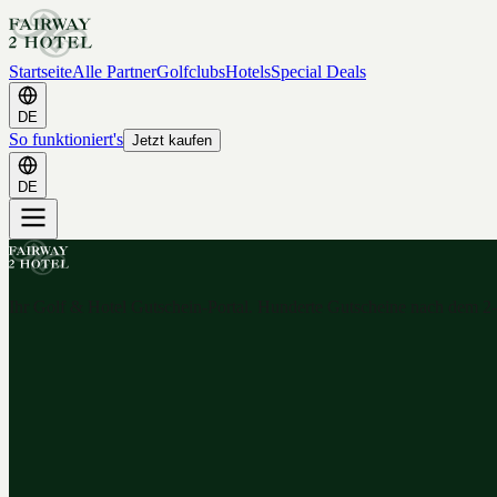
Startseite
Alle Partner
Golfclubs
Hotels
Special Deals
DE
So funktioniert's
Jetzt kaufen
DE
Ihr Golf & Hotel Gutschein-Portal. Hunderte Gutscheine nach dem 2-f