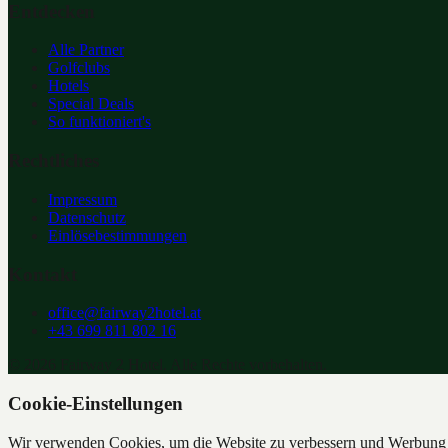
Entdecken
Alle Partner
Golfclubs
Hotels
Special Deals
So funktioniert's
Rechtliches
Impressum
Datenschutz
Einlösebestimmungen
Kontakt
office@fairway2hotel.at
+43 699 811 802 16
©
2026
Fairway 2 Hotel. Alle Rechte vorbehalten.
Cookie-Einstellungen
Wir verwenden Cookies, um die Website zu verbessern und Werbung z