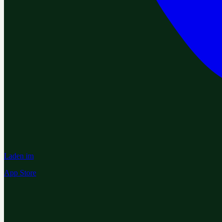
Laden im
App Store