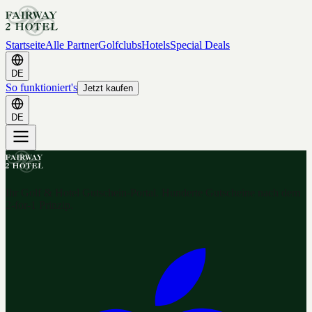
Startseite
Alle Partner
Golfclubs
Hotels
Special Deals
DE
So funktioniert's
Jetzt kaufen
DE
Ihr Golf & Hotel Gutschein-Portal. Hunderte Gutscheine nach dem
2-for-1 Prinzip.