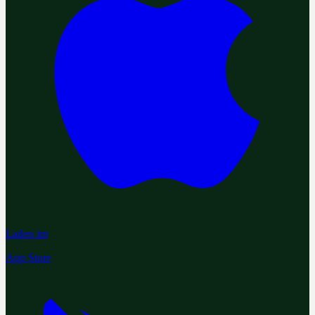
Laden im
App Store