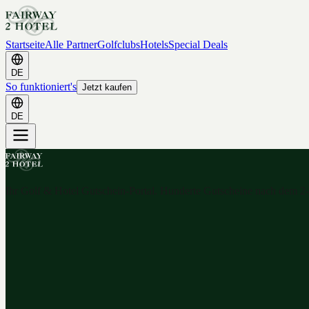
Startseite
Alle Partner
Golfclubs
Hotels
Special Deals
DE
So funktioniert's
Jetzt kaufen
DE
Ihr Golf & Hotel Gutschein-Portal. Hunderte Gutscheine nach dem 2-f