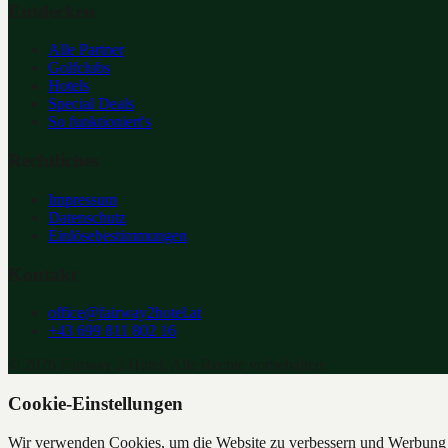
Entdecken
Alle Partner
Golfclubs
Hotels
Special Deals
So funktioniert's
Rechtliches
Impressum
Datenschutz
Einlösebestimmungen
Kontakt
office@fairway2hotel.at
+43 699 811 802 16
©
2026
Fairway 2 Hotel. Alle Rechte vorbehalten.
Cookie-Einstellungen
Wir verwenden Cookies, um die Website zu verbessern und Werbung z