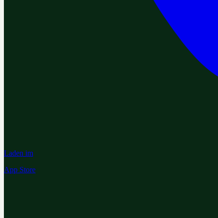
Laden im
App Store