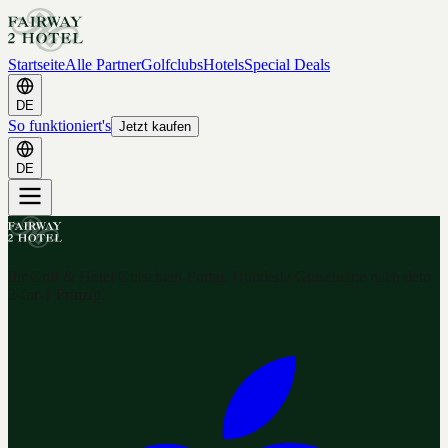
Startseite
Alle Partner
Golfclubs
Hotels
Special Deals
DE
So funktioniert's
Jetzt kaufen
DE
Ihr Golf & Hotel Gutschein-Portal. Hunderte Gutscheine nach dem
2-for-1 Prinzip.