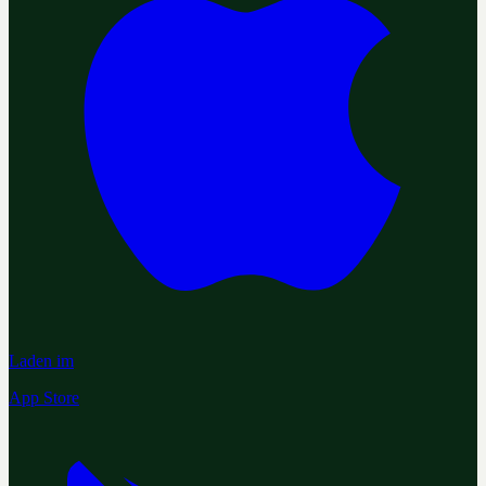
Laden im
App Store