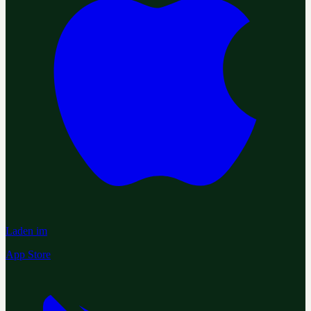
Laden im
App Store