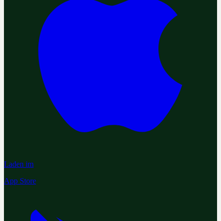
Laden im
App Store