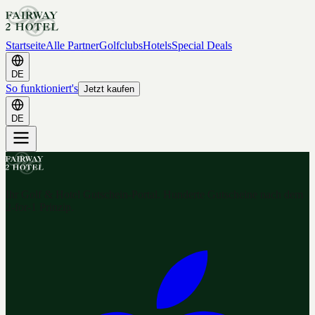
Startseite
Alle Partner
Golfclubs
Hotels
Special Deals
DE
So funktioniert's
Jetzt kaufen
DE
Ihr Golf & Hotel Gutschein-Portal. Hunderte Gutscheine nach dem
2-for-1 Prinzip.