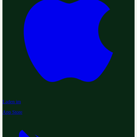
Laden im
App Store