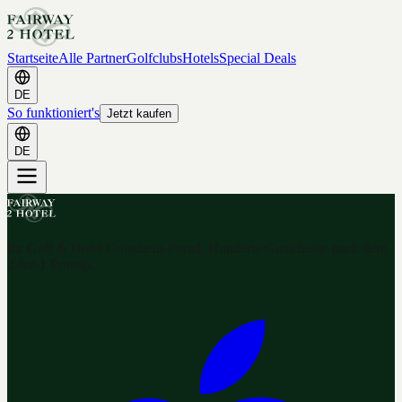
Startseite
Alle Partner
Golfclubs
Hotels
Special Deals
DE
So funktioniert's
Jetzt kaufen
DE
Ihr Golf & Hotel Gutschein-Portal. Hunderte Gutscheine nach dem
2-for-1 Prinzip.