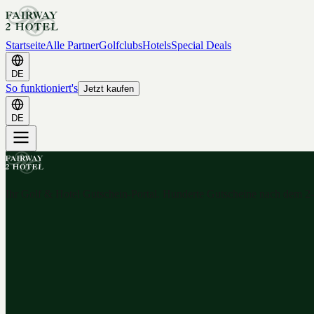
Startseite
Alle Partner
Golfclubs
Hotels
Special Deals
DE
So funktioniert's
Jetzt kaufen
DE
Ihr Golf & Hotel Gutschein-Portal. Hunderte Gutscheine nach dem 2-f