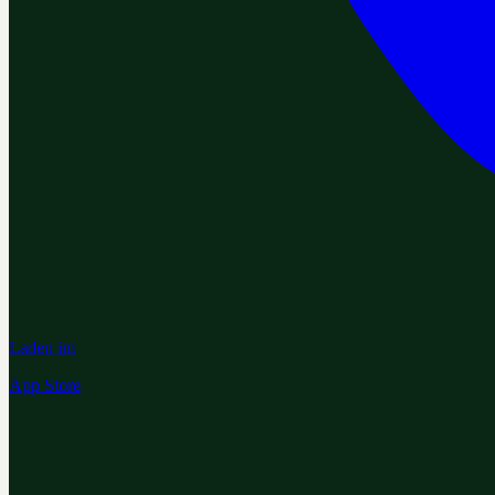
Laden im
App Store