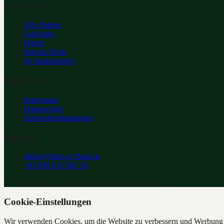
Entdecken
Alle Partner
Golfclubs
Hotels
Special Deals
So funktioniert's
Rechtliches
Impressum
Datenschutz
Einlösebestimmungen
Kontakt
office@fairway2hotel.at
+43 699 811 802 16
©
2026
Fairway 2 Hotel. Alle Rechte vorbehalten.
Cookie-Einstellungen
Wir verwenden Cookies, um die Website zu verbessern und Werbung z