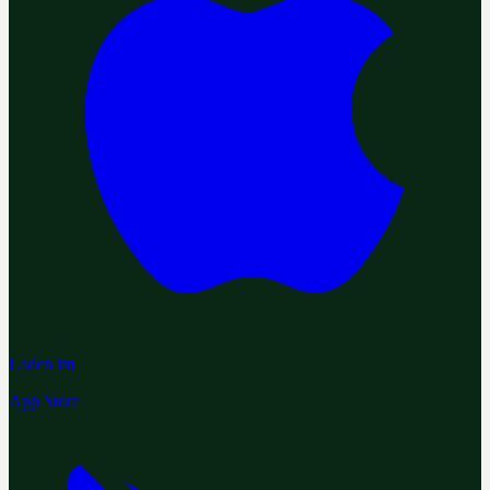
Laden im
App Store