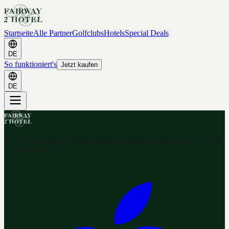
Startseite
Alle Partner
Golfclubs
Hotels
Special Deals
DE
So funktioniert's
Jetzt kaufen
DE
Ihr Golf & Hotel Gutschein-Portal. Hunderte Gutscheine nach dem
2-for-1 Prinzip.