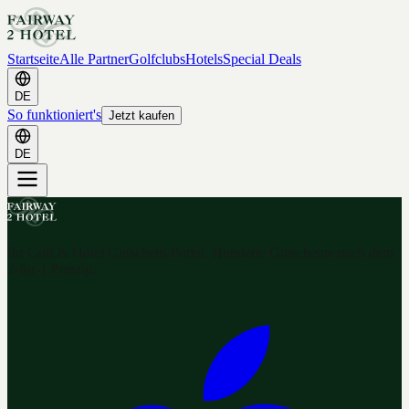
Startseite
Alle Partner
Golfclubs
Hotels
Special Deals
DE
So funktioniert's
Jetzt kaufen
DE
Ihr Golf & Hotel Gutschein-Portal. Hunderte Gutscheine nach dem
2-for-1 Prinzip.