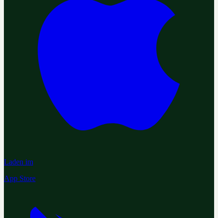
Laden im
App Store