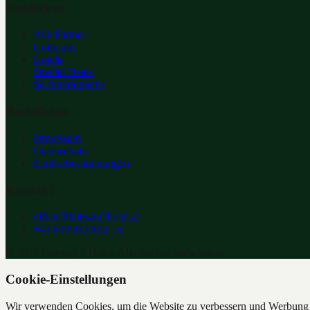
Entdecken
Alle Partner
Golfclubs
Hotels
Special Deals
So funktioniert's
Rechtliches
Impressum
Datenschutz
Einlösebestimmungen
Kontakt
office@fairway2hotel.at
+43 699 811 802 16
©
2026
Fairway 2 Hotel. Alle Rechte vorbehalten.
Cookie-Einstellungen
Wir verwenden Cookies, um die Website zu verbessern und Werbung z