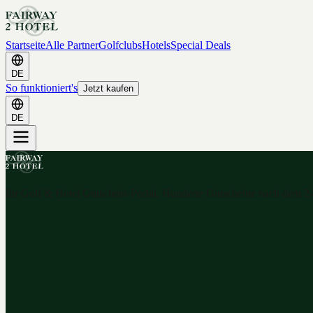
Startseite
Alle Partner
Golfclubs
Hotels
Special Deals
DE
So funktioniert's
Jetzt kaufen
DE
Ihr Golf & Hotel Gutschein-Portal. Hunderte Gutscheine nach dem 2-f