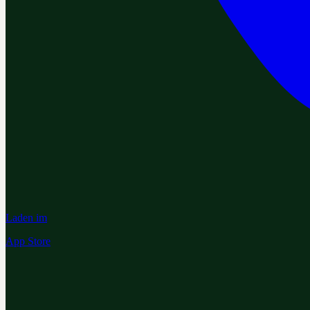
Laden im
App Store