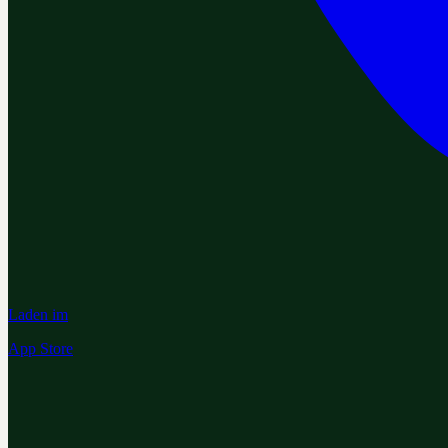
Laden im
App Store