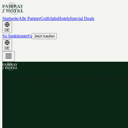
Startseite
Alle Partner
Golfclubs
Hotels
Special Deals
DE
So funktioniert's
Jetzt kaufen
DE
Ihr Golf & Hotel Gutschein-Portal. Hunderte Gutscheine nach dem 2-f