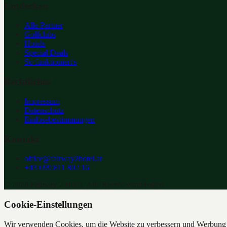
Entdecken
Alle Partner
Golfclubs
Hotels
Special Deals
So funktioniert's
Rechtliches
Impressum
Datenschutz
Einlösebestimmungen
Kontakt
office@fairway2hotel.at
+43 699 811 802 16
©
2026
Fairway 2 Hotel. Alle Rechte vorbehalten.
Cookie-Einstellungen
Wir verwenden Cookies, um die Website zu verbessern und Werbung z