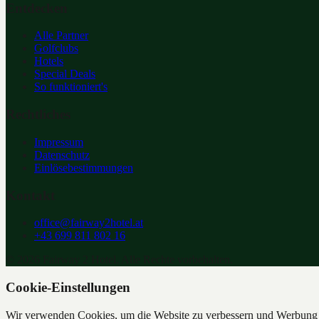
Entdecken
Alle Partner
Golfclubs
Hotels
Special Deals
So funktioniert's
Rechtliches
Impressum
Datenschutz
Einlösebestimmungen
Kontakt
office@fairway2hotel.at
+43 699 811 802 16
©
2026
Fairway 2 Hotel. Alle Rechte vorbehalten.
Cookie-Einstellungen
Wir verwenden Cookies, um die Website zu verbessern und Werbung z