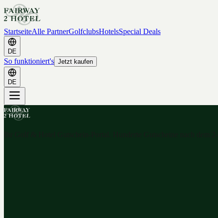
Startseite
Alle Partner
Golfclubs
Hotels
Special Deals
DE
So funktioniert's
Jetzt kaufen
DE
Ihr Golf & Hotel Gutschein-Portal. Hunderte Gutscheine nach dem 2-f