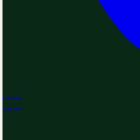
Laden im
App Store