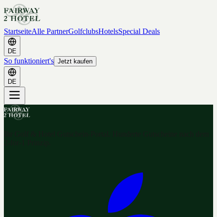
Startseite
Alle Partner
Golfclubs
Hotels
Special Deals
DE
So funktioniert's
Jetzt kaufen
DE
Ihr Golf & Hotel Gutschein-Portal. Hunderte Gutscheine nach dem
2-for-1 Prinzip.