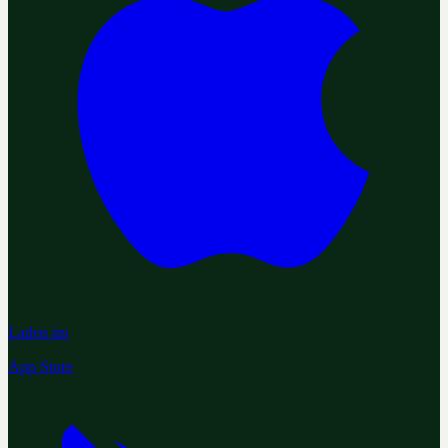
Laden im
App Store