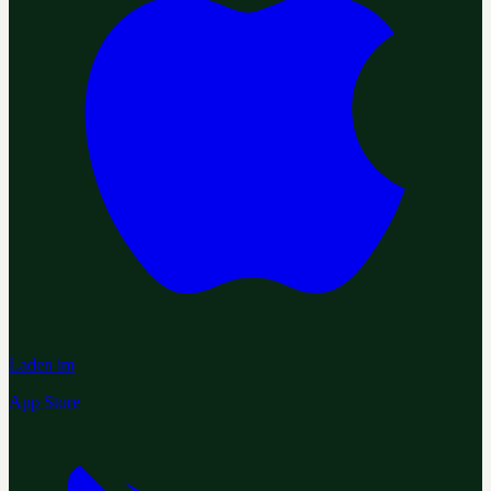
Laden im
App Store