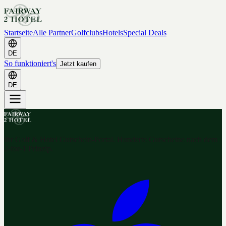
Startseite
Alle Partner
Golfclubs
Hotels
Special Deals
DE
So funktioniert's
Jetzt kaufen
DE
Ihr Golf & Hotel Gutschein-Portal. Hunderte Gutscheine nach dem
2-for-1 Prinzip.