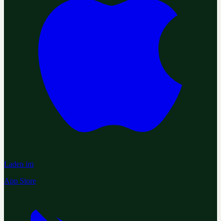
Laden im
App Store