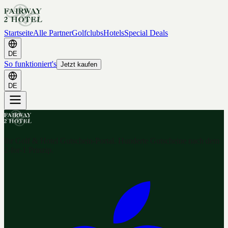
Startseite
Alle Partner
Golfclubs
Hotels
Special Deals
DE
So funktioniert's
Jetzt kaufen
DE
Ihr Golf & Hotel Gutschein-Portal. Hunderte Gutscheine nach dem
2-for-1 Prinzip.