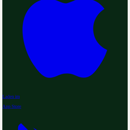
Laden im
App Store