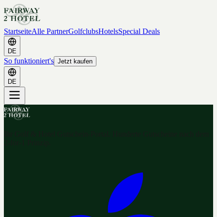
Startseite
Alle Partner
Golfclubs
Hotels
Special Deals
DE
So funktioniert's
Jetzt kaufen
DE
Ihr Golf & Hotel Gutschein-Portal. Hunderte Gutscheine nach dem
2-for-1 Prinzip.