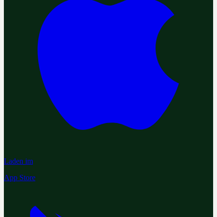
Laden im
App Store