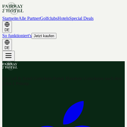
Startseite
Alle Partner
Golfclubs
Hotels
Special Deals
DE
So funktioniert's
Jetzt kaufen
DE
Ihr Golf & Hotel Gutschein-Portal. Hunderte Gutscheine nach dem
2-for-1 Prinzip.