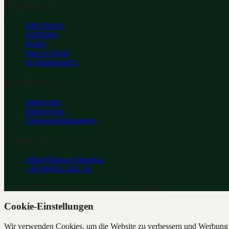
Entdecken
Alle Partner
Golfclubs
Hotels
Special Deals
So funktioniert's
Rechtliches
Impressum
Datenschutz
Einlösebestimmungen
Kontakt
office@fairway2hotel.at
+43 699 811 802 16
©
2026
Fairway 2 Hotel. Alle Rechte vorbehalten.
Cookie-Einstellungen
Wir verwenden Cookies, um die Website zu verbessern und Werbung z