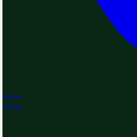
Laden im
App Store