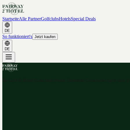
Startseite
Alle Partner
Golfclubs
Hotels
Special Deals
DE
So funktioniert's
Jetzt kaufen
DE
Ihr Golf & Hotel Gutschein-Portal. Hunderte Gutscheine nach dem 2-f