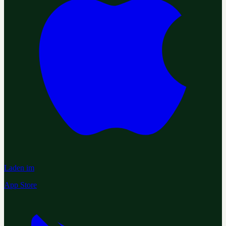
Laden im
App Store