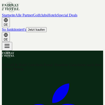
Startseite
Alle Partner
Golfclubs
Hotels
Special Deals
DE
So funktioniert's
Jetzt kaufen
DE
Ihr Golf & Hotel Gutschein-Portal. Hunderte Gutscheine nach dem
2-for-1 Prinzip.