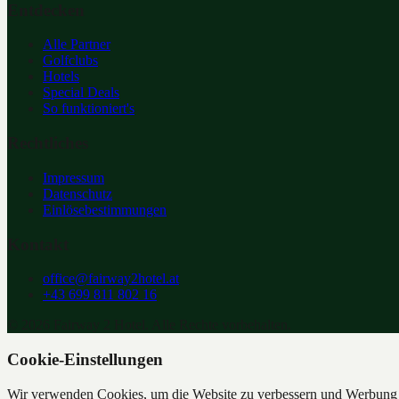
Entdecken
Alle Partner
Golfclubs
Hotels
Special Deals
So funktioniert's
Rechtliches
Impressum
Datenschutz
Einlösebestimmungen
Kontakt
office@fairway2hotel.at
+43 699 811 802 16
©
2026
Fairway 2 Hotel. Alle Rechte vorbehalten.
Cookie-Einstellungen
Wir verwenden Cookies, um die Website zu verbessern und Werbung z