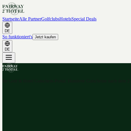
Startseite
Alle Partner
Golfclubs
Hotels
Special Deals
DE
So funktioniert's
Jetzt kaufen
DE
Ihr Golf & Hotel Gutschein-Portal. Hunderte Gutscheine nach dem 2-f