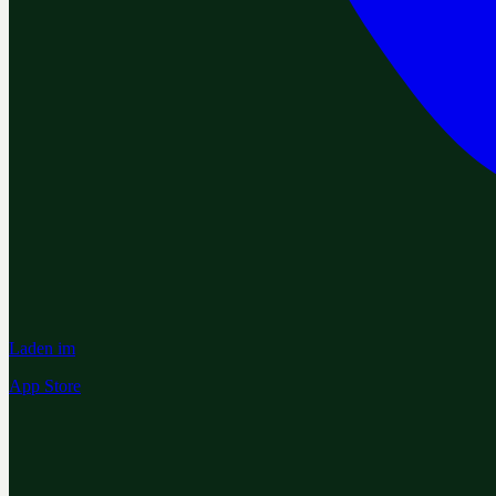
Laden im
App Store