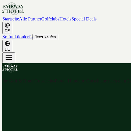
Startseite
Alle Partner
Golfclubs
Hotels
Special Deals
DE
So funktioniert's
Jetzt kaufen
DE
Ihr Golf & Hotel Gutschein-Portal. Hunderte Gutscheine nach dem 2-f