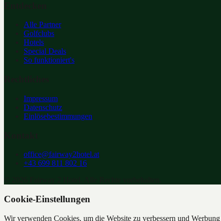
Entdecken
Alle Partner
Golfclubs
Hotels
Special Deals
So funktioniert's
Rechtliches
Impressum
Datenschutz
Einlösebestimmungen
Kontakt
office@fairway2hotel.at
+43 699 811 802 16
©
2026
Fairway 2 Hotel. Alle Rechte vorbehalten.
Cookie-Einstellungen
Wir verwenden Cookies, um die Website zu verbessern und Werbung z