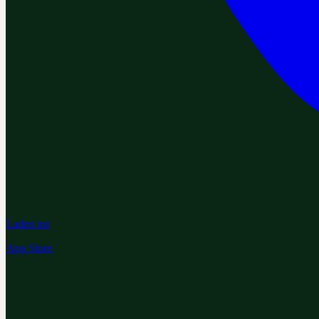
Laden im
App Store