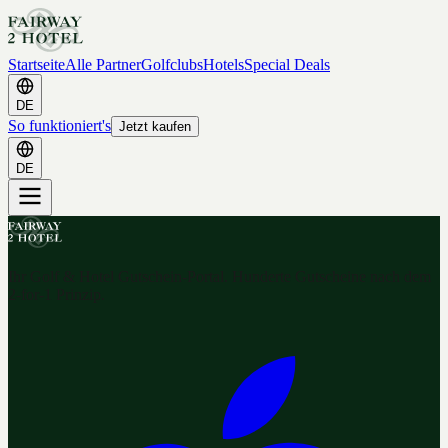
Startseite
Alle Partner
Golfclubs
Hotels
Special Deals
DE
So funktioniert's
Jetzt kaufen
DE
Ihr Golf & Hotel Gutschein-Portal. Hunderte Gutscheine nach dem
2-for-1 Prinzip.