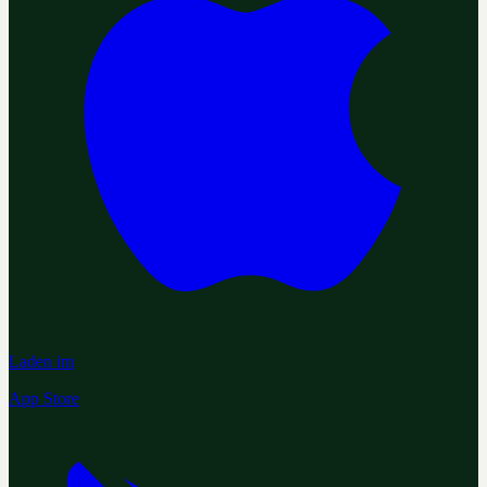
Laden im
App Store