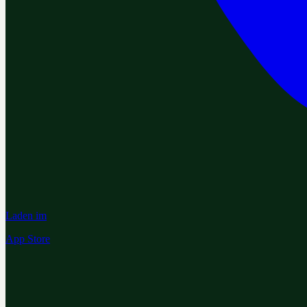
Laden im
App Store