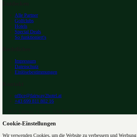
Entdecken
Alle Partner
Golfclubs
Hotels
Special Deals
So funktioniert's
Rechtliches
Impressum
Datenschutz
Einlösebestimmungen
Kontakt
office@fairway2hotel.at
+43 699 811 802 16
©
2026
Fairway 2 Hotel. Alle Rechte vorbehalten.
Cookie-Einstellungen
Wir verwenden Cookies, um die Website zu verbessern und Werbung z