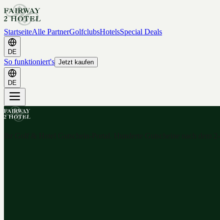
Startseite
Alle Partner
Golfclubs
Hotels
Special Deals
DE
So funktioniert's
Jetzt kaufen
DE
Ihr Golf & Hotel Gutschein-Portal. Hunderte Gutscheine nach dem 2-f