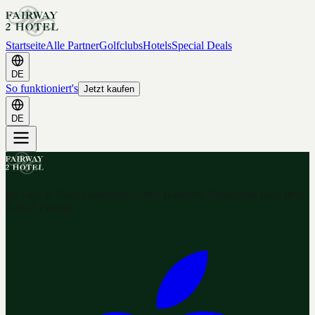
Startseite
Alle Partner
Golfclubs
Hotels
Special Deals
DE
So funktioniert's
Jetzt kaufen
DE
Ihr Golf & Hotel Gutschein-Portal. Hunderte Gutscheine nach dem
2-for-1 Prinzip.