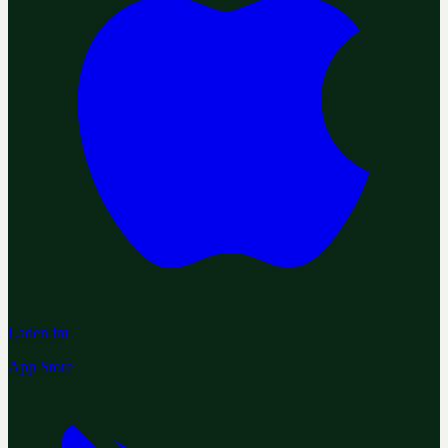
Laden im
App Store