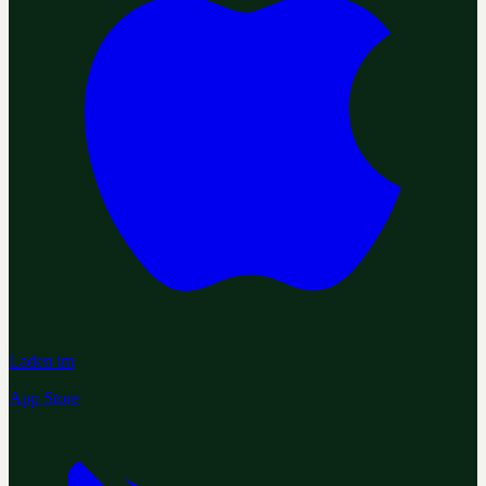
Laden im
App Store