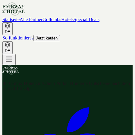
Startseite
Alle Partner
Golfclubs
Hotels
Special Deals
DE
So funktioniert's
Jetzt kaufen
DE
Ihr Golf & Hotel Gutschein-Portal. Hunderte Gutscheine nach dem
2-for-1 Prinzip.