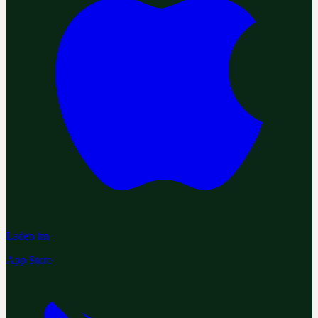
Laden im
App Store