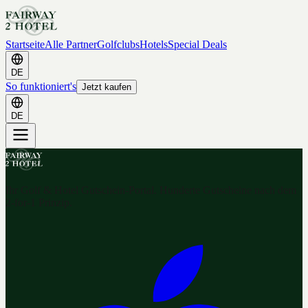
Startseite
Alle Partner
Golfclubs
Hotels
Special Deals
DE
So funktioniert's
Jetzt kaufen
DE
Ihr Golf & Hotel Gutschein-Portal. Hunderte Gutscheine nach dem
2-for-1 Prinzip.